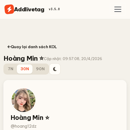
Addlivetag
v3.5.0
Quay lại danh sách KOL
Hoàng Min ⭐️
Cập nhật: 09:57:08, 20/4/2026
7N
30N
90N
Hoàng Min ⭐️
@hoang12dz