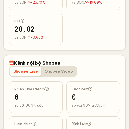
vs 30N:
25,70%
vs 30N:
19,09%
ROI
20,02
vs 30N:
0,66%
Kênh nội bộ Shopee
Shopee Live
Shopee Video
Phiên Livestream
Lượt xem
0
0
so với 30N trước: -
so với 30N trước: -
Lượt thích
Bình luận