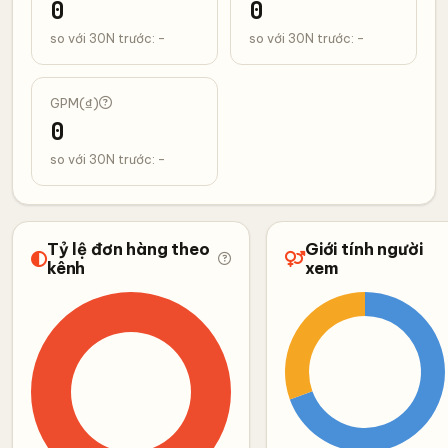
0
0
so với 30N trước: -
so với 30N trước: -
GPM(₫)
0
so với 30N trước: -
Tỷ lệ đơn hàng theo
Giới tính người
kênh
xem