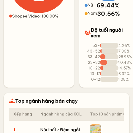
69.44%
Nữ
30.56%
Nam
Shopee Video: 100.00%
Độ tuổi người
xem
53+
4.26%
43-52
7.36%
33-42
28.93%
23-32
40.48%
18-22
14.57%
13-17
3.32%
0-12
1.08%
Top ngành hàng bán chạy
Xếp hạng
Ngành hàng của KOL
Top 10 sản phẩm
1
Nội thất ›
Đệm ngồi