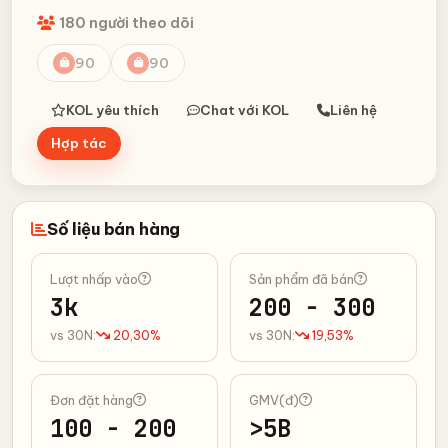
180 người theo dõi
90
90
KOL yêu thích
Chat với KOL
Liên hệ
Hợp tác
Số liệu bán hàng
Lượt nhấp vào
Sản phẩm đã bán
3k
200 - 300
vs 30N:
20,30%
vs 30N:
19,53%
Đơn đặt hàng
GMV(đ)
100 - 200
>5B