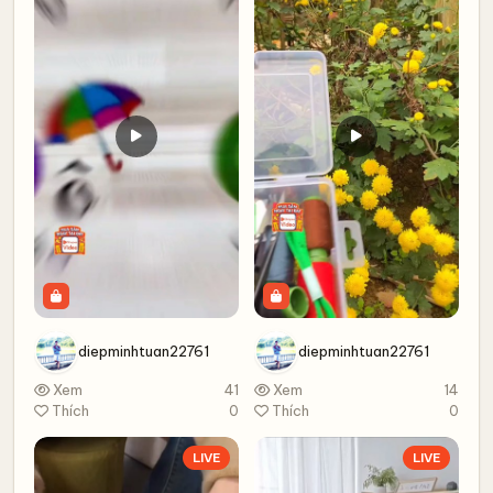
diepminhtuan22761
diepminhtuan22761
Xem
41
Xem
14
Thích
0
Thích
0
LIVE
LIVE