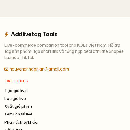
Một bạn vừa kiểm tra shop live
Cập nhật lịch sử live
Addlivetag Tools
Live-commerce companion tool cho KOLs Việt Nam. Hỗ trợ
Báo lỗi / Góp ý
tag sản phẩm, tạo short link và tổng hợp deal affiliate Shopee,
Lazada, TikTok.
nguyenanhdon.qn@gmail.com
LIVE TOOLS
Tạo giỏ live
Lọc giỏ live
Xuất giỏ phiên
Xem lịch sử live
Phân tích từ khóa
Tải Video