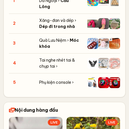
1
Dã Ngoại ›
Cầu
+7
Lông
Xăng-đan và dép ›
2
+1
Dép đi trong nhà
Quà Lưu Niệm ›
Móc
3
+1
khóa
Tai nghe nhét tai &
4
+6
chụp tai ›
5
Phụ kiện console ›
+4
Nội dung hàng đầu
LIVE
LIVE