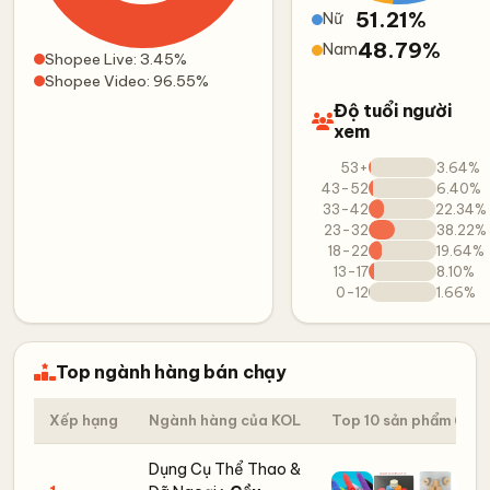
51.21%
Nữ
48.79%
Nam
Shopee Live: 3.45%
Shopee Video: 96.55%
Độ tuổi người
xem
53+
3.64%
43-52
6.40%
33-42
22.34%
23-32
38.22%
18-22
19.64%
13-17
8.10%
0-12
1.66%
Top ngành hàng bán chạy
Xếp hạng
Ngành hàng của KOL
Top 10 sản phẩm
Dụng Cụ Thể Thao &