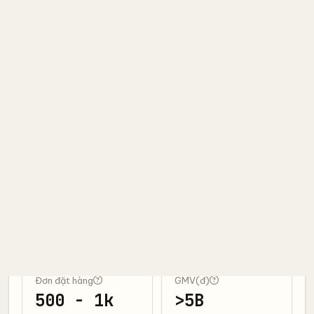
2.9k người theo dõi
392
2.1k
392
KOL yêu thích
Chat với KOL
Liên hệ
Hợp tác
Số liệu bán hàng
Lượt nhấp vào
Sản phẩm đã bán
20k
1k - 5k
vs 30N:
1,95%
vs 30N:
43,88%
Đơn đặt hàng
GMV(đ)
500 - 1k
>5B