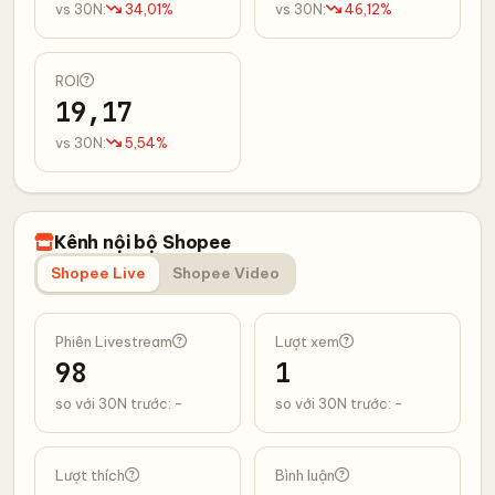
vs 30N:
34,01%
vs 30N:
46,12%
ROI
19,17
vs 30N:
5,54%
Kênh nội bộ Shopee
Shopee Live
Shopee Video
Phiên Livestream
Lượt xem
98
1
so với 30N trước: -
so với 30N trước: -
Lượt thích
Bình luận