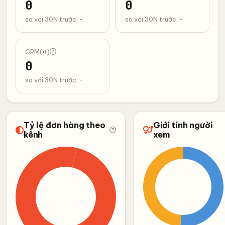
0
0
so với 30N trước: -
so với 30N trước: -
GPM(₫)
0
so với 30N trước: -
Tỷ lệ đơn hàng theo
Giới tính người
kênh
xem