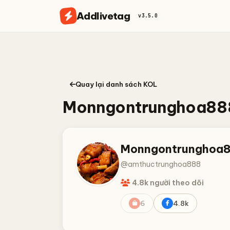
Addlivetag
v3.5.0
Quay lại danh sách KOL
Monngontrunghoa88
Monngontrunghoa
@amthuctrunghoa888
4.8k người theo dõi
6
4.8k