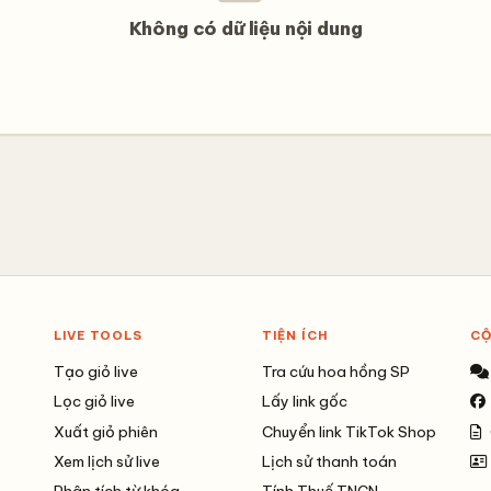
Không có dữ liệu nội dung
LIVE TOOLS
TIỆN ÍCH
C
Tạo giỏ live
Tra cứu hoa hồng SP
Lọc giỏ live
Lấy link gốc
Xuất giỏ phiên
Chuyển link TikTok Shop
Xem lịch sử live
Lịch sử thanh toán
Phân tích từ khóa
Tính Thuế TNCN