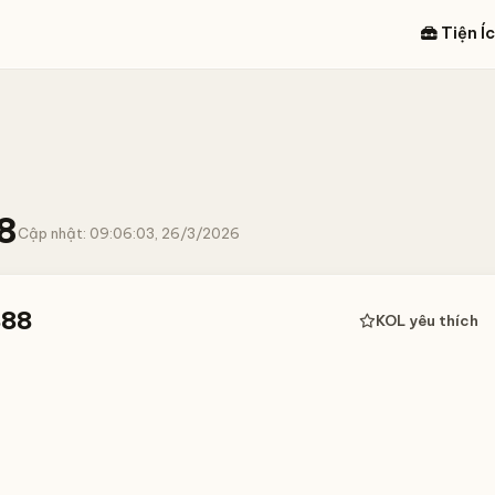
Tiện Í
8
Cập nhật: 09:06:03, 26/3/2026
888
KOL yêu thích