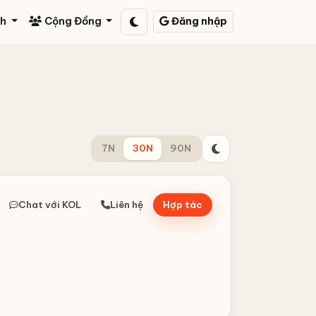
ch
Cộng Đồng
Đăng nhập
7N
30N
90N
Chat với KOL
Liên hệ
Hợp tác