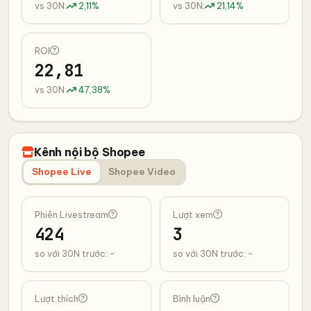
vs 30N:
2,11%
vs 30N:
21,14%
ROI
22,81
vs 30N:
47,38%
Kênh nội bộ Shopee
Shopee Live
Shopee Video
Phiên Livestream
Lượt xem
424
3
so với 30N trước: -
so với 30N trước: -
Lượt thích
Bình luận